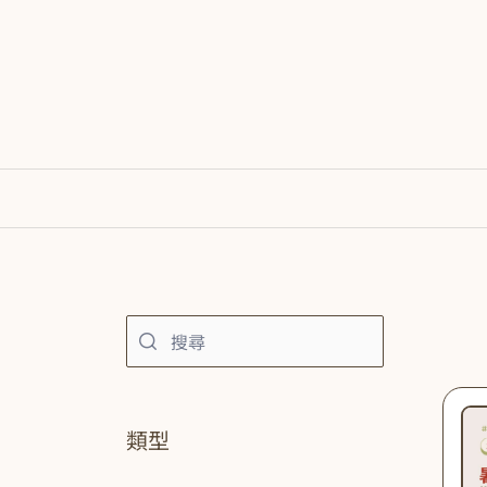
跳
至
主
要
內
容
類型