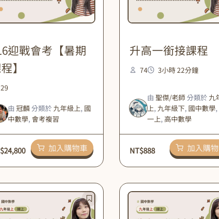
16迎戰會考【暑期
升高一銜接課程
課程】
74
3小時 22分鐘
29
由
聖傑/老師
分類於
九
由
冠麟
分類於
九年級上
,
國
上
,
九年級下
,
國中數學
,
中數學
,
會考複習
一上
,
高中數學
加入購物車
加入購物
$
24,800
NT$
888