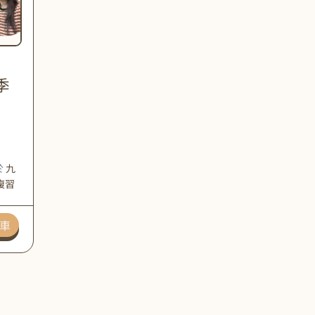
季
於
九
複習
車