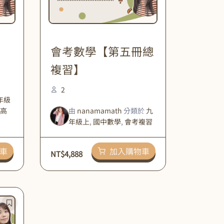
會考數學【第五冊總
複習】
2
年級
高
由
nanamamath
分類於
九
年級上
,
國中數學
,
會考複習
車
加入購物車
NT$
4,888