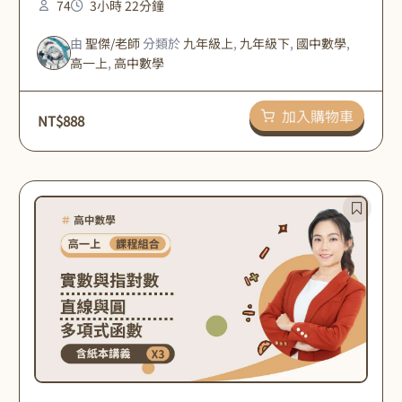
74
3小時 22分鐘
由
聖傑/老師
分類於
九年級上
,
九年級下
,
國中數學
,
高一上
,
高中數學
加入購物車
NT$
888