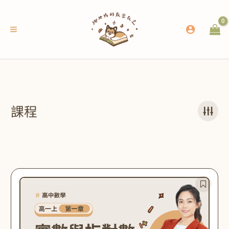
跳
至
主
要
內
容
課程