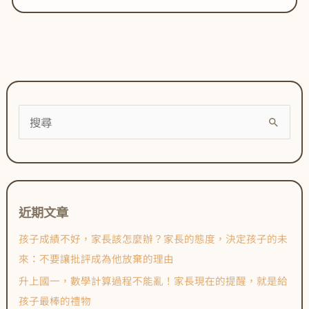
數
學
計
算
過
程
不
能
亂！
家
長
現
在
搜
的
提
尋
醒，
就
關
是
給
鍵
孩
子
字
最
近期文章
棒
:
的
禮
孩子成績不好，家長該怎麼辦？家長的態度，決定孩子的未
物
來：不要讓批評成為他放棄的理由
升上國一，數學計算過程不能亂！家長現在的提醒，就是給
孩子最棒的禮物