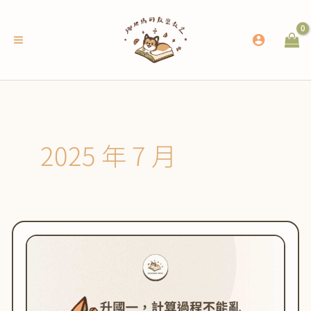
跳
至
主
要
內
容
2025 年 7 月