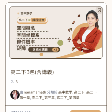
原
目
始
前
價
價
格：
格：
NT$202,986。
NT$18,000。
高二下B包(含講義)
3
由
nanamamath
分類於
高中數學
,
高二下
,
高二下_
第一章
,
高二下_第三章
,
高二下_第四章