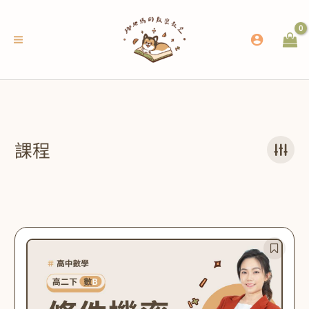
跳
至
主
要
內
容
課程