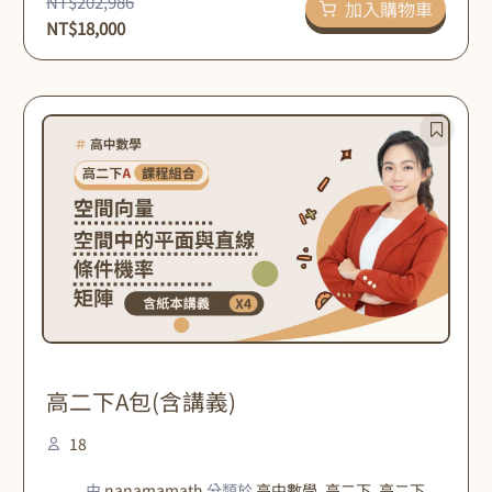
NT$
202,986
加入購物車
NT$
18,000
原
目
始
前
價
價
格：
格：
NT$206,374。
NT$20,000。
高二下A包(含講義)
18
由
nanamamath
分類於
高中數學
,
高二下
,
高二下_