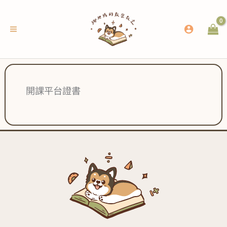
跳
至
主
要
內
容
開課平台證書