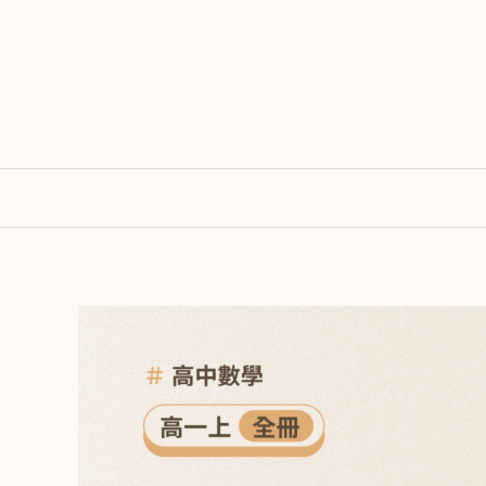
跳
至
主
要
內
容