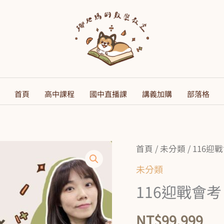
首頁
高中課程
國中直播課
講義加購
部落格
116
首頁
/
未分類
/ 116
迎
未分類
戰
116迎戰會
會
考
NT$
99,999