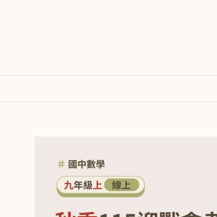
跳
至
主
要
內
容