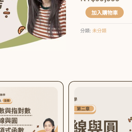
【秋
加入購物車
季
課
分類:
未分類
程】
(暫
不
開
放)
數
量