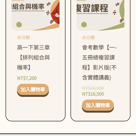
NT$18,000。
NT$16,500。
未分類
未分類
高一下第三章
會考數學【一-
【排列組合與
五冊總複習課
機率】
程】影片版(不
含實體講義)
NT$
7,200
NT$
18,000
加入購物車
NT$
16,500
加入購物車