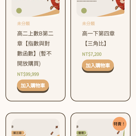
未分類
未分類
高二上數B第二
高一下第四章
章【指數與對
【三角比】
數函數】(暫不
NT$
7,200
開放購買)
加入購物車
NT$
99,999
加入購物車
原
目
始
前
特賣！
價
價
格：
格：