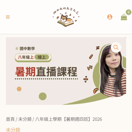
跳
至
主
要
內
八
容
年
級
上
學
期
【暑
期
週
首頁
/
未分類
/ 八年級上學期【暑期週四班】2026
四
未分類
班】