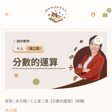
跳
至
主
要
內
七
容
上
第
二
章
【分
數
的
運
首頁
/
未分類
/ 七上第二章【分數的運算】(預購)
算】
未分類
(預