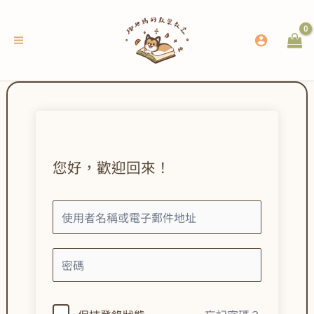
跳
至
主
要
內
容
您好，歡迎回來！