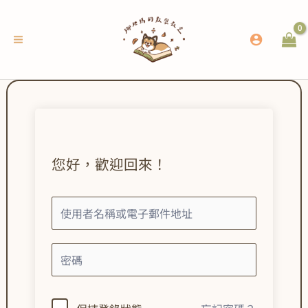
跳
至
主
要
內
容
您好，歡迎回來！