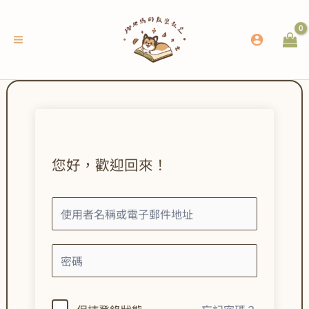
跳
至
主
要
內
容
您好，歡迎回來！