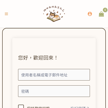
跳
至
主
要
內
容
您好，歡迎回來！