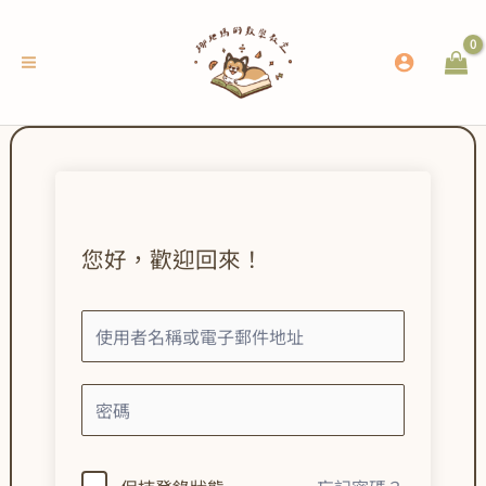
跳
至
主
要
內
容
您好，歡迎回來！