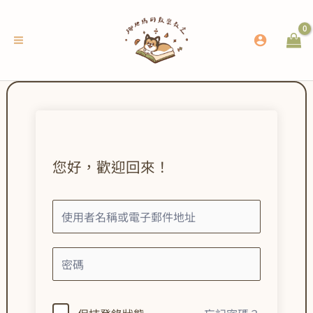
跳
至
主
要
內
容
您好，歡迎回來！