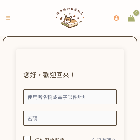
跳
至
主
要
內
容
您好，歡迎回來！