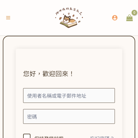
跳
至
主
要
內
容
您好，歡迎回來！