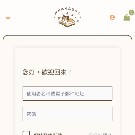
跳
至
主
要
內
容
您好，歡迎回來！