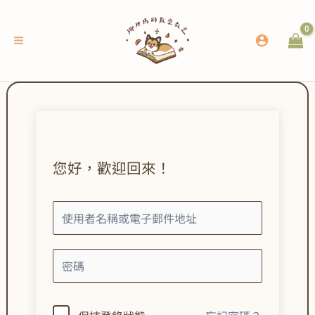
跳
至
主
要
內
容
您好，歡迎回來！