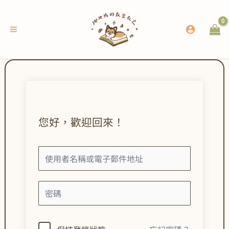
跳
至
主
要
內
容
您好，歡迎回來！