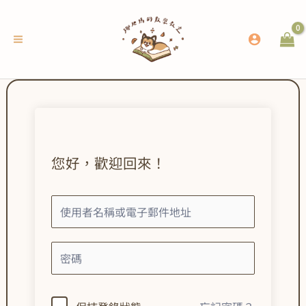
跳
至
主
要
內
容
您好，歡迎回來！