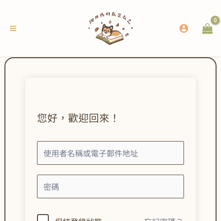
跳
至
主
要
內
容
您好，歡迎回來！