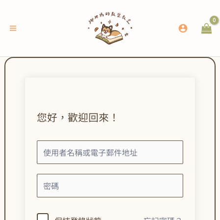
跳
至
主
要
內
容
您好，歡迎回來！