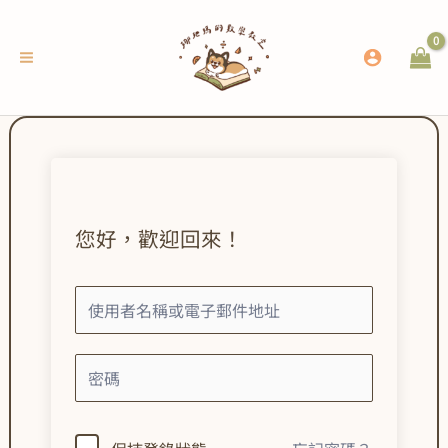
跳
至
主
要
內
容
您好，歡迎回來！