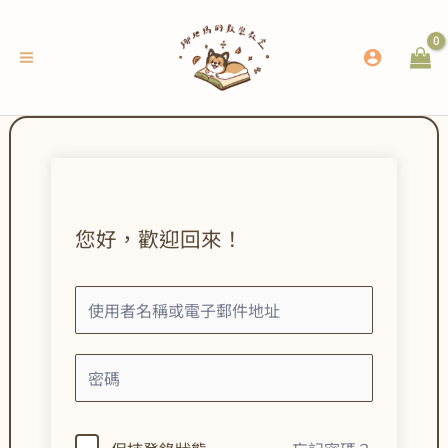
跳
至
主
要
內
容
您好，歡迎回來！