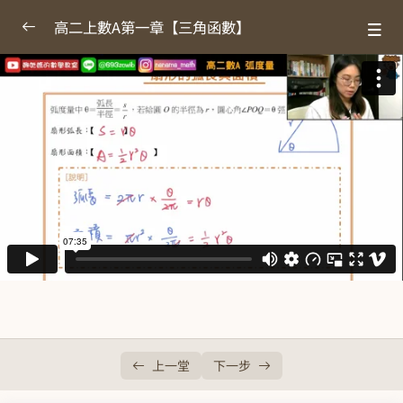
高二上數A第一章【三角函數】
第三冊數A-第一章三角函數講義+作業
0/1
1-1弧度量
0/2
1-1-1弧度量
27:55
1-1-2扇形的弧長與面積
07:35
1-2三角的和角與差角公式
0/6
1-3三角函數的圖形
0/6
【贈】段考題型攻略
0/2
上一堂
下一步
高二第一次段考好題直播
0/1