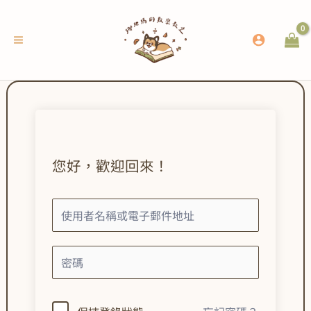
跳
至
主
要
內
容
您好，歡迎回來！