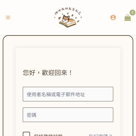
跳
至
主
要
內
容
您好，歡迎回來！