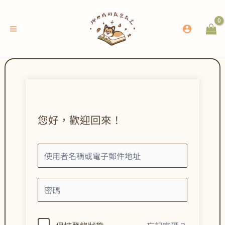
跳
至
主
要
內
容
您好，歡迎回來！