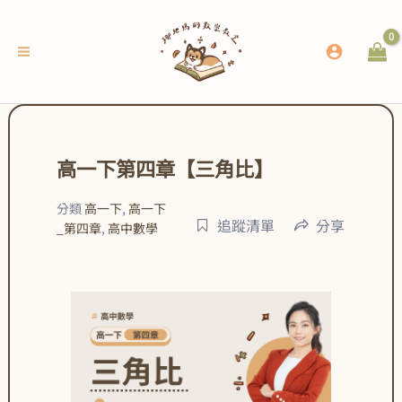
跳
至
主
要
內
容
高一下第四章【三角比】
分類
高一下
,
高一下
追蹤清單
分享
_第四章
,
高中數學