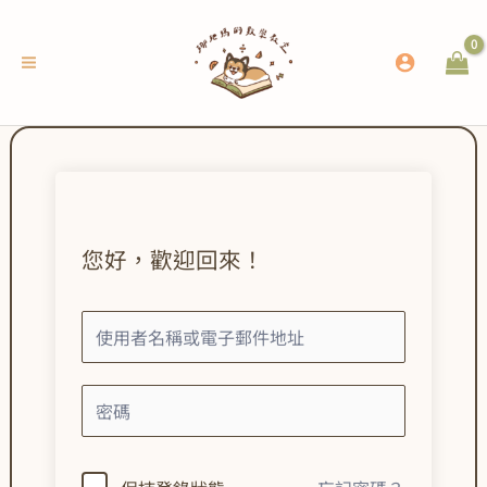
跳
至
主
要
內
容
您好，歡迎回來！