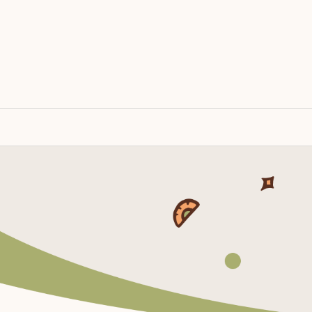
跳
至
主
要
內
容