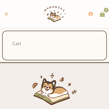
跳
至
主
要
內
容
Cart